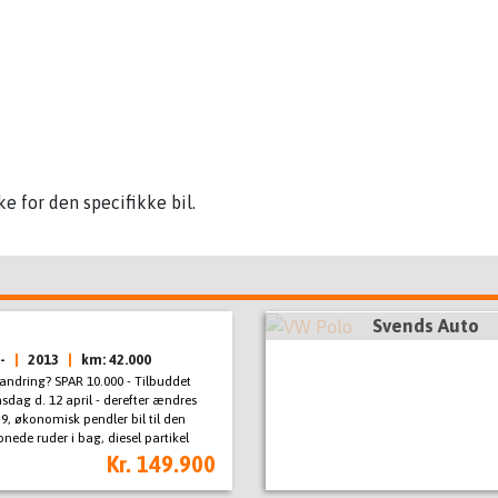
e for den specifikke bil.
Svends Auto
-
|
2013
|
km: 42.000
randring? SPAR 10.000 - Tilbuddet
sdag d. 12 april - derefter ændres
9.9, økonomisk pendler bil til den
nede ruder i bag, diesel partikel
 1 ejer, fartpilot, 15" alufælge, armlæn,
Kr. 149.900
varme, cd/radio, el-spejle, servo,
uder, abs, 6 airbags,