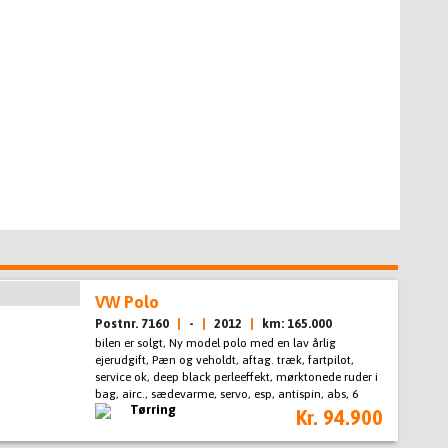
VW Polo
Postnr. 7160
|
-
|
2012
|
km: 165.000
bilen er solgt, Ny model polo med en lav årlig
ejerudgift, Pæn og veholdt, aftag. træk, fartpilot,
service ok, deep black perleeffekt, mørktonede ruder i
bag, airc., sædevarme, servo, esp, antispin, abs, 6
Tørring
airbags, automatisk start/stop, el-spejle, el-ruder,
Kr. 94.900
cd/radio, regnsensor, startspærre, infocenter,
kørecomputer, auto. nedbl. bakspejl, fjernb. c.lås, 2012