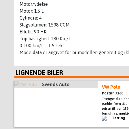
Motor/ydelse
Motor: 1,6 l.
Cylindre: 4
Slagvolumen: 1598 CCM
Effekt: 90 HK
Top hastighed: 180 Km/t
0-100 km/t.: 11.5 sek.
Modeldata er angivet for bilmodellen generelt og ikk
LIGNENDE BILER
Svends Auto
VW Polo
Postnr. 7160
|
Trænger du til fo
gælder frem til on
prisen til igen 15
fornuftige, mørkto
Tørring
filter, service ok,
startspærre, sæde
esp, antispin, el-r