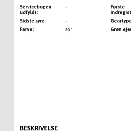
Servicebogen
-
Første
udfyldt:
indregist
Sidste syn:
-
Geartype
Farve:
sor
Grøn ejer
BESKRIVELSE