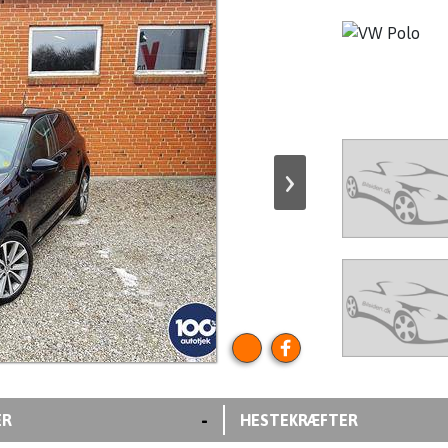
›
-
ER
HESTEKRÆFTER