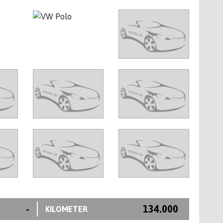
-
134.000
KILOMETER