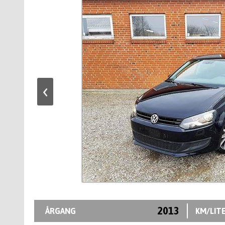
‹
2013
ÅRGANG
KM/LIT