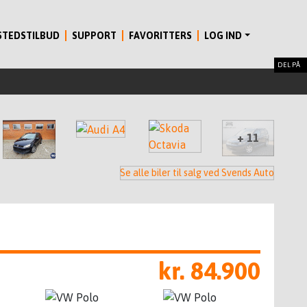
STEDSTILBUD
SUPPORT
FAVORITTERS
LOG IND
DEL PÅ
+ 11
Se alle biler til salg ved Svends Auto
kr. 84.900