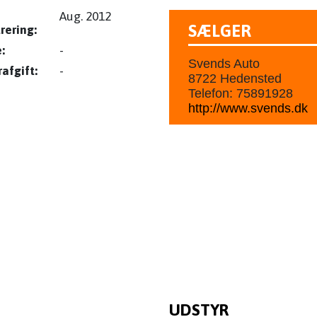
Aug. 2012
SÆLGER
rering:
:
-
Svends Auto
afgift:
-
8722 Hedensted
Telefon: 75891928
http://www.svends.dk
UDSTYR