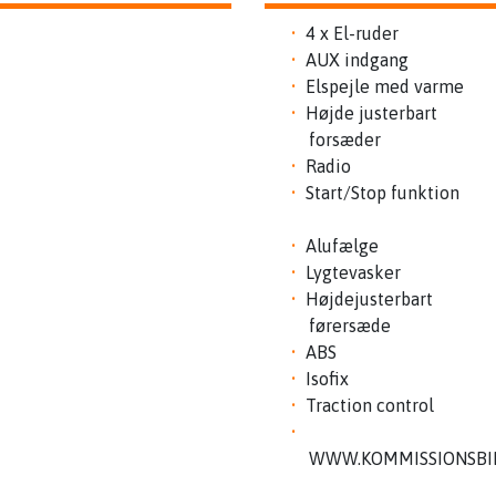
4 x El-ruder
AUX indgang
Elspejle med varme
Højde justerbart
forsæder
Radio
Start/Stop funktion
Alufælge
Lygtevasker
Højdejusterbart
førersæde
ABS
Isofix
Traction control
WWW.KOMMISSIONSBI