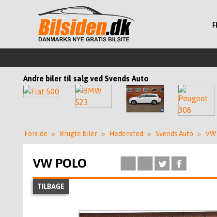
F
Andre biler til salg ved Svends Auto
Forside
>
Brugte biler
>
Hedensted
>
Svends Auto
>
VW
VW POLO
TILBAGE