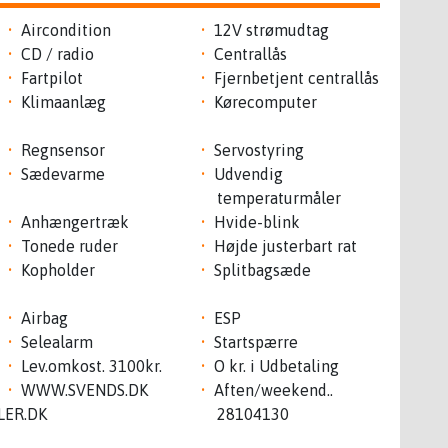
Aircondition
12V strømudtag
CD / radio
Centrallås
Fartpilot
Fjernbetjent centrallås
Klimaanlæg
Kørecomputer
Regnsensor
Servostyring
Sædevarme
Udvendig
temperaturmåler
Anhængertræk
Hvide-blink
Tonede ruder
Højde justerbart rat
Kopholder
Splitbagsæde
Airbag
ESP
Selealarm
Startspærre
Lev.omkost. 3100kr.
O kr. i Udbetaling
WWW.SVENDS.DK
Aften/weekend..
LER.DK
28104130